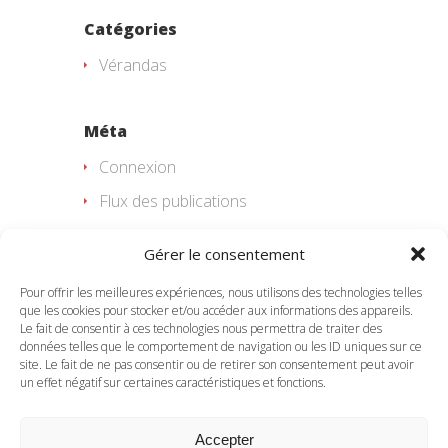
Catégories
Vérandas
Méta
Connexion
Flux des publications
Flux des commentaires
Gérer le consentement
Site de WordPress-FR
Pour offrir les meilleures expériences, nous utilisons des technologies telles
que les cookies pour stocker et/ou accéder aux informations des appareils.
Le fait de consentir à ces technologies nous permettra de traiter des
données telles que le comportement de navigation ou les ID uniques sur ce
site. Le fait de ne pas consentir ou de retirer son consentement peut avoir
un effet négatif sur certaines caractéristiques et fonctions.
Accepter
Développé par
e-Ness
,
création de site