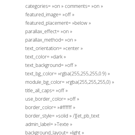
categories= »on » comments= »on »
featured_image= »off »
featured_placement= »below »
parallax_effect= »on »
parallax_method= »on »
text_orientation= »center »
text_color= »dark »
text_background= »off »
text_bg_color= »rgba(255,255,255,0.9) »
module_bg_color= »rgba(255,255,255,0) »
title_all_caps= »off »
use_border_color= »off »
border_color= »#ffffff »
border_style= »solid » /][et_pb_text
admin_label= »Texte »
background_layout= »light »