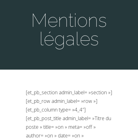
Mentions
légales
[et_pb_section admin_label= »section »]
[et_pb_row admin_label= »row »]
[et_pb_column type= »4_4″]
[et_pb_post_title admin_label= »Titre du
poste » title= »on » meta= »off »
author= »on » date= »on »